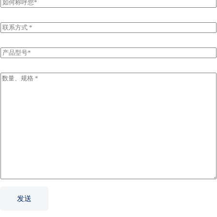
姓
名
E
m
a
i
P
l
r
*
o
d
I
u
n
c
q
t
u
N
i
a
r
m
y
e
I
*
n
f
o
r
m
a
t
发送
i
o
n