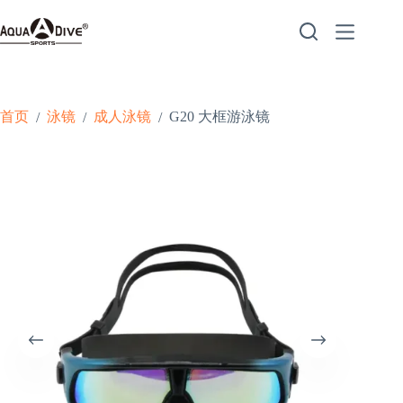
跳
至
内
容
首页
泳镜
成人泳镜
G20 大框游泳镜
/
/
/