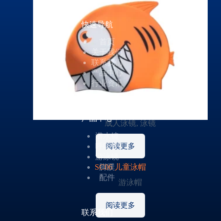
快速导航
首页
关于我们
联系我们
产品中心
行业资讯
G10 防雾游泳镜
产品中心
成人泳镜
,
泳镜
潜水镜
阅读更多
呼吸管
游泳镜
SC06 儿童泳帽
脚蹼
配件
游泳帽
阅读更多
联系我们