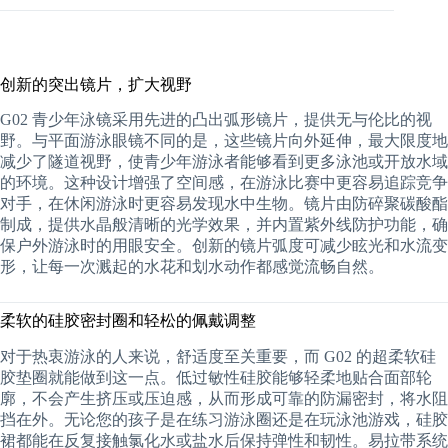
创新的突出镜片，扩大视野
G02 青少年泳镜采用先进的凸出弧形镜片，提供无与伦比的视
野。与平面游泳眼镜不同的是，这些镜片向外延伸，最大限度地
减少了隧道视野，使青少年游泳者能够看到更多泳池或开放水域
的环境。这种设计增强了空间感，在游泳比赛中更容易追踪竞争
对手，在休闲游泳时更容易发现水中生物。镜片由防碎聚碳酸酯
制成，提供水晶般清晰的光学效果，并内置紫外线防护功能，确
保户外游泳时的用眼安全。创新的镜片弧度可减少眩光和水流变
形，让每一次溅起的水花和划水动作都感觉流畅自然。
柔软的硅胶密封圈和轻松的佩戴调整
对于热衷游泳的人来说，舒适度至关重要，而 G02 的超柔软硅
胶垫圈就能做到这一点。低过敏性硅胶能够轻柔地贴合面部轮
廓，不会产生挤压或压迫感，从而形成可靠的防漏密封，将水阻
挡在外。无论您的孩子是在练习游泳圈还是在玩泳池游戏，硅胶
裙都能在反复接触氯化水或盐水后保持弹性和韧性。易拉带系统