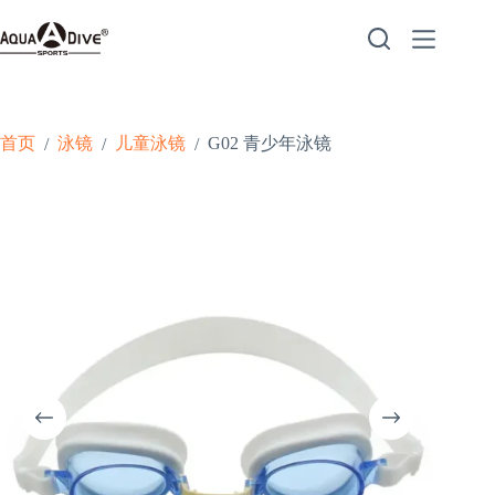
跳
至
内
容
首页
泳镜
儿童泳镜
G02 青少年泳镜
/
/
/