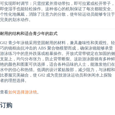
可实现即时调节：只需捏紧并滑动带扣，即可拉紧或松开带子，
即使湿手也能轻松操作。这种省心的机制保证了每次都能安全、
个性化地佩戴，消除了注意力的分散，使年轻运动员能够专注于
完美的划水动作。
耐用的结构和适合青少年的款式
G02 青少年泳镜采用坚固耐用的材料，兼具趣味性和美观性。轻
巧的镜框由抗冲击的 ABS 聚合物模塑而成，确保泳镜能够承受
游泳练习中的意外跌落或粗暴操作。开放式背带锁定在加固的侧
支架上，均匀分布张力，防止背带断裂。这款游泳眼镜有多种鲜
艳的颜色和图案可供选择，适合各种品味的人士，能激发他们在
水中的信心和热情。低调的设计紧贴脸部，减少阻力，与泳帽和
比赛服完美融合，使 G02 成为竞技游泳运动员和休闲水上探险
者的理想选择。
查看
如何选择游泳镜
。
订购