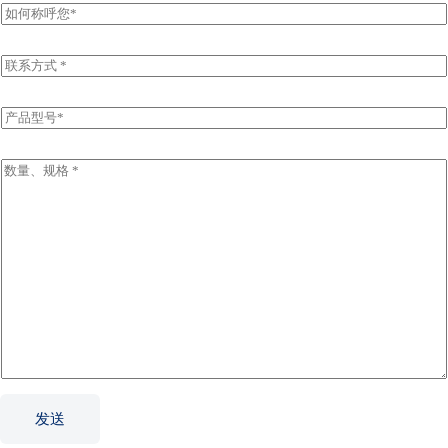
姓
名
E
m
a
i
P
l
r
*
o
d
I
u
n
c
q
t
u
N
i
a
r
m
y
e
I
*
n
f
o
r
m
a
t
发送
i
o