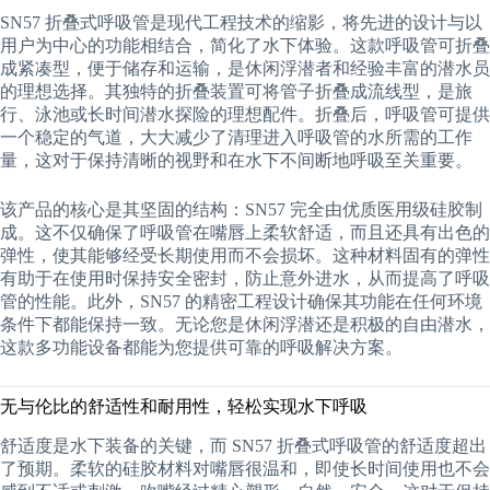
SN57 折叠式呼吸管是现代工程技术的缩影，将先进的设计与以
用户为中心的功能相结合，简化了水下体验。这款呼吸管可折叠
成紧凑型，便于储存和运输，是休闲浮潜者和经验丰富的潜水员
的理想选择。其独特的折叠装置可将管子折叠成流线型，是旅
行、泳池或长时间潜水探险的理想配件。折叠后，呼吸管可提供
一个稳定的气道，大大减少了清理进入呼吸管的水所需的工作
量，这对于保持清晰的视野和在水下不间断地呼吸至关重要。
该产品的核心是其坚固的结构：SN57 完全由优质医用级硅胶制
成。这不仅确保了呼吸管在嘴唇上柔软舒适，而且还具有出色的
弹性，使其能够经受长期使用而不会损坏。这种材料固有的弹性
有助于在使用时保持安全密封，防止意外进水，从而提高了呼吸
管的性能。此外，SN57 的精密工程设计确保其功能在任何环境
条件下都能保持一致。无论您是休闲浮潜还是积极的自由潜水，
这款多功能设备都能为您提供可靠的呼吸解决方案。
无与伦比的舒适性和耐用性，轻松实现水下呼吸
舒适度是水下装备的关键，而 SN57 折叠式呼吸管的舒适度超出
了预期。柔软的硅胶材料对嘴唇很温和，即使长时间使用也不会