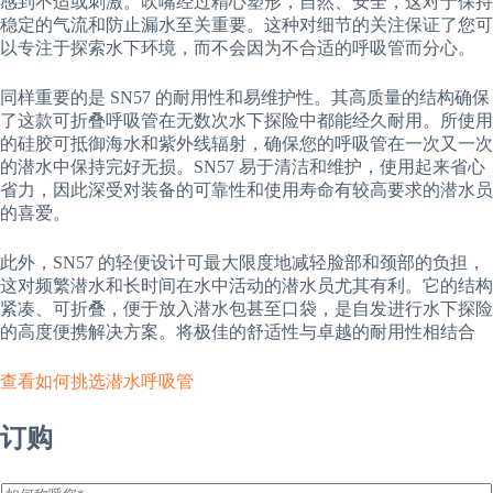
感到不适或刺激。吹嘴经过精心塑形，自然、安全，这对于保持
稳定的气流和防止漏水至关重要。这种对细节的关注保证了您可
以专注于探索水下环境，而不会因为不合适的呼吸管而分心。
同样重要的是 SN57 的耐用性和易维护性。其高质量的结构确保
了这款可折叠呼吸管在无数次水下探险中都能经久耐用。所使用
的硅胶可抵御海水和紫外线辐射，确保您的呼吸管在一次又一次
的潜水中保持完好无损。SN57 易于清洁和维护，使用起来省心
省力，因此深受对装备的可靠性和使用寿命有较高要求的潜水员
的喜爱。
此外，SN57 的轻便设计可最大限度地减轻脸部和颈部的负担，
这对频繁潜水和长时间在水中活动的潜水员尤其有利。它的结构
紧凑、可折叠，便于放入潜水包甚至口袋，是自发进行水下探险
的高度便携解决方案。将极佳的舒适性与卓越的耐用性相结合
查看如何挑选潜水呼吸管
订购
姓