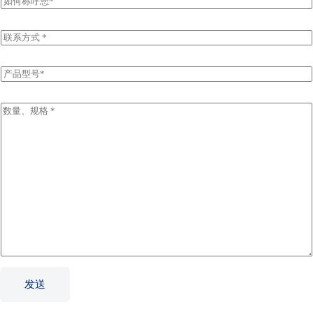
名
E
m
a
i
P
l
r
*
o
d
I
u
n
c
q
t
u
N
i
a
r
m
y
e
I
*
n
f
o
r
m
a
t
发送
i
o
n