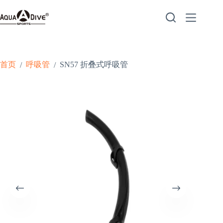
跳
至
内
容
首页
呼吸管
SN57 折叠式呼吸管
/
/