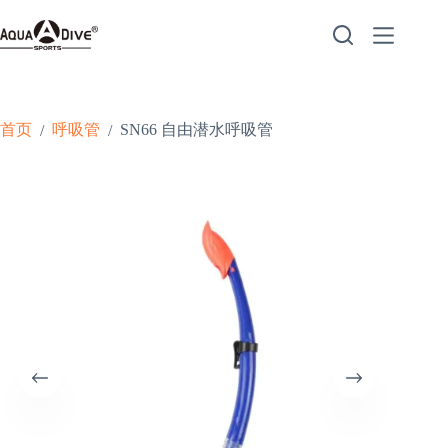
跳
至
内
容
首页
呼吸管
SN66 自由潜水呼吸管
/
/