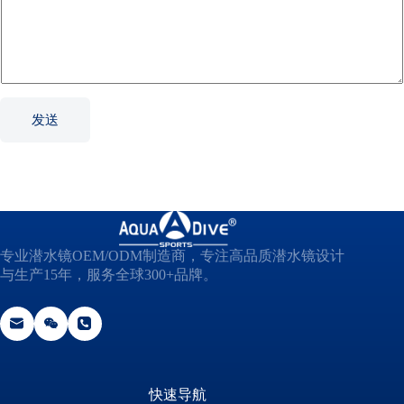
*
n
f
o
r
m
a
t
发送
i
o
n
*
专业潜水镜OEM/ODM制造商，专注高品质潜水镜设计
与生产15年，服务全球300+品牌。
快速导航