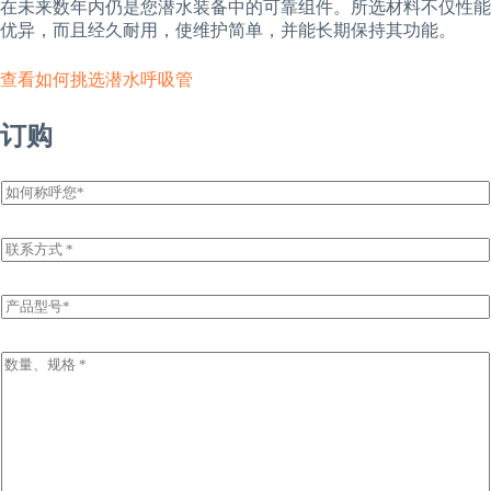
在未来数年内仍是您潜水装备中的可靠组件。所选材料不仅性能
优异，而且经久耐用，使维护简单，并能长期保持其功能。
查看如何挑选潜水呼吸管
订购
姓
名
E
m
a
i
P
l
r
*
o
d
I
u
n
c
q
t
u
N
i
a
r
m
y
e
I