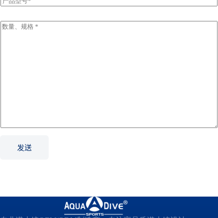
l
r
*
o
d
I
u
n
c
q
t
u
N
i
a
r
m
y
e
I
*
n
f
o
r
m
a
t
发送
i
o
n
*