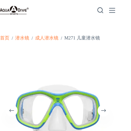
跳
至
内
容
首页
潜水镜
成人潜水镜
M271 儿童潜水镜
/
/
/