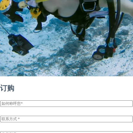
订购
姓
名
E
m
a