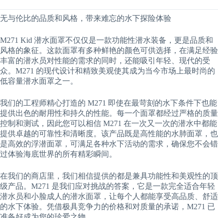
无与伦比的品质和风格，带来难忘的水下探险体验
M271 Kid 潜水面罩不仅仅是一款功能性潜水装备，更是品质和
风格的象征。这款面罩有多种鲜艳的颜色可供选择，在满足经验
丰富的潜水员对性能的需求的同时，还能吸引年轻、现代的受
众。M271 的现代设计和精致美观使其成为当今市场上最时尚的
低容量潜水面罩之一。
我们的工程师精心打造的 M271 即使在最苛刻的水下条件下也能
提供出色的耐用性和持久的性能。每一个面罩都经过严格的质量
控制和测试，因此您可以相信 M271 在一次又一次的潜水中都能
提供卓越的可靠性和清晰度。该产品既是高性能的水肺面罩，也
是高效的浮潜面罩，可满足各种水下活动的需求，确保您不会错
过体验海底世界的所有精彩瞬间。
在我们的商店里，我们相信提供的都是兼具功能性和美观性的顶
级产品。M271 是我们应对挑战的答案，它是一款完全适合年轻
潜水员和小脸成人的潜水面罩，让每个人都能享受高品质、舒适
的水下体验。凭借极具竞争力的价格和对质量的承诺，M271 已
准备好成为您的珍爱之物。