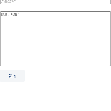
i
P
l
r
*
o
d
I
u
n
c
q
t
u
N
i
a
r
m
y
e
I
*
n
f
o
r
m
a
t
发送
i
o
n
*