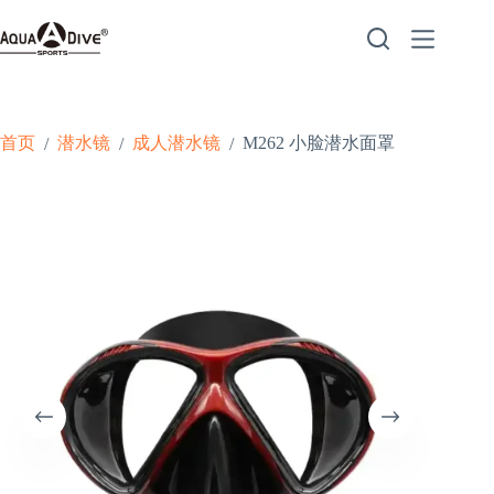
跳
至
内
容
首页
潜水镜
成人潜水镜
M262 小脸潜水面罩
/
/
/