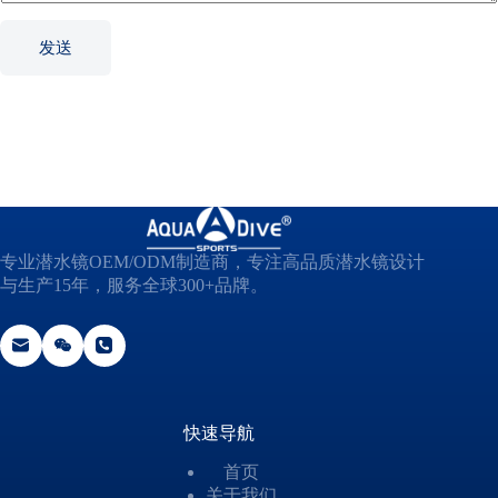
a
t
发送
i
o
n
*
专业潜水镜OEM/ODM制造商，专注高品质潜水镜设计
与生产15年，服务全球300+品牌。
快速导航
首页
关于我们