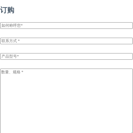
订购
姓
名
E
m
a
i
P
l
r
*
o
d
I
u
n
c
q
t
u
N
i
a
r
m
y
e
I
*
n
f
o
r
m