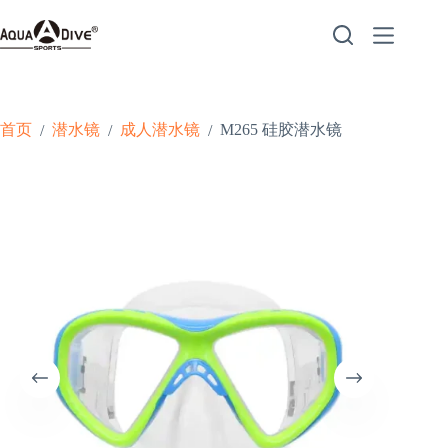
跳
至
内
容
首页
潜水镜
成人潜水镜
M265 硅胶潜水镜
/
/
/