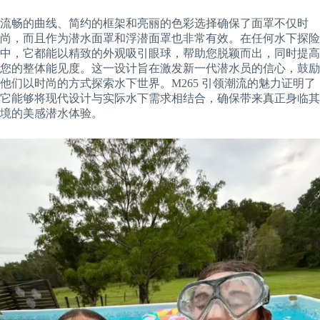
流畅的曲线、简约的框架和亮丽的色彩选择确保了面罩不仅时
尚，而且作为潜水面罩和浮潜面罩也非常有效。在任何水下探险
中，它都能以精致的外观吸引眼球，帮助您脱颖而出，同时提高
您的整体能见度。这一设计旨在激发新一代潜水员的信心，鼓励
他们以时尚的方式探索水下世界。M265 引领潮流的魅力证明了
它能够将现代设计与实际水下需求相结合，确保带来真正身临其
境的美感潜水体验。