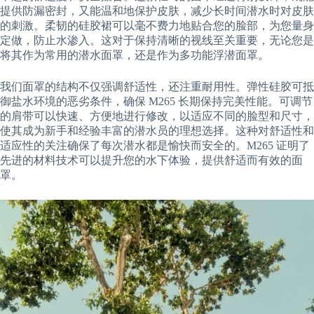
提供防漏密封，又能温和地保护皮肤，减少长时间潜水时对皮肤
的刺激。柔韧的硅胶裙可以毫不费力地贴合您的脸部，为您量身
定做，防止水渗入。这对于保持清晰的视线至关重要，无论您是
将其作为常用的潜水面罩，还是作为多功能浮潜面罩。
我们面罩的结构不仅强调舒适性，还注重耐用性。弹性硅胶可抵
御盐水环境的恶劣条件，确保 M265 长期保持完美性能。可调节
的肩带可以快速、方便地进行修改，以适应不同的脸型和尺寸，
使其成为新手和经验丰富的潜水员的理想选择。这种对舒适性和
适应性的关注确保了每次潜水都是愉快而安全的。M265 证明了
先进的材料技术可以提升您的水下体验，提供舒适而有效的面
罩。