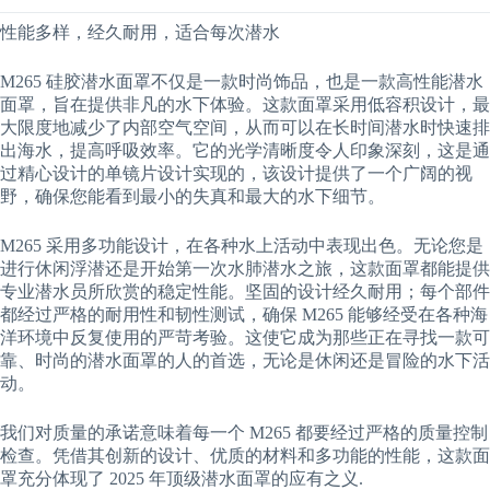
性能多样，经久耐用，适合每次潜水
M265 硅胶潜水面罩不仅是一款时尚饰品，也是一款高性能潜水
面罩，旨在提供非凡的水下体验。这款面罩采用低容积设计，最
大限度地减少了内部空气空间，从而可以在长时间潜水时快速排
出海水，提高呼吸效率。它的光学清晰度令人印象深刻，这是通
过精心设计的单镜片设计实现的，该设计提供了一个广阔的视
野，确保您能看到最小的失真和最大的水下细节。
M265 采用多功能设计，在各种水上活动中表现出色。无论您是
进行休闲浮潜还是开始第一次水肺潜水之旅，这款面罩都能提供
专业潜水员所欣赏的稳定性能。坚固的设计经久耐用；每个部件
都经过严格的耐用性和韧性测试，确保 M265 能够经受在各种海
洋环境中反复使用的严苛考验。这使它成为那些正在寻找一款可
靠、时尚的潜水面罩的人的首选，无论是休闲还是冒险的水下活
动。
我们对质量的承诺意味着每一个 M265 都要经过严格的质量控制
检查。凭借其创新的设计、优质的材料和多功能的性能，这款面
罩充分体现了 2025 年顶级潜水面罩的应有之义.