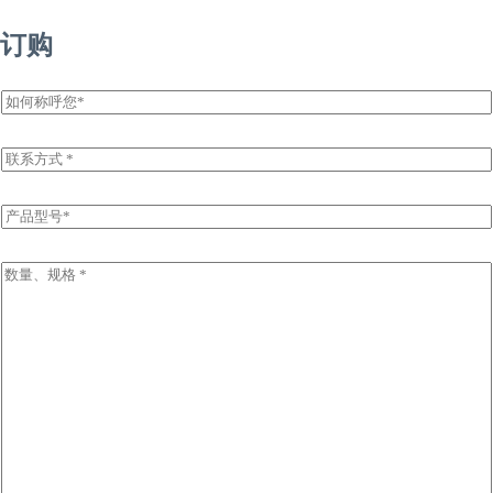
订购
姓
名
E
m
a
i
P
l
r
*
o
d
I
u
n
c
q
t
u
N
i
a
r
m
y
e
I
*
n
f
o
r