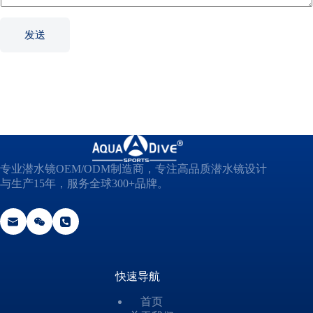
m
a
t
发送
i
o
n
*
专业潜水镜OEM/ODM制造商，专注高品质潜水镜设计
与生产15年，服务全球300+品牌。
快速导航
首页