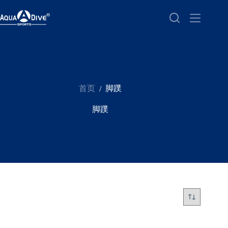
跳
至
内
容
首页
脚蹼
/
脚蹼