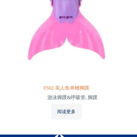
FS02 美人鱼单鳍脚蹼
游泳脚蹼&呼吸管
,
脚蹼
阅读更多