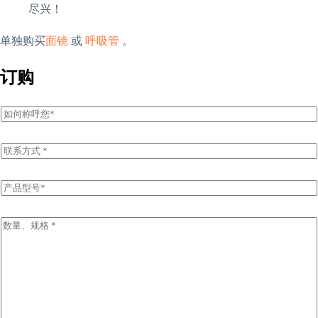
尽兴！
单独购买
面镜
或
呼吸管
。
订购
姓
名
E
m
a
i
P
l
r
*
o
d
I
u
n
c
q
t
u
N
i
a
r
m
y
e
I
*