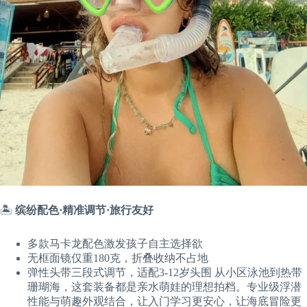
🏝️
缤纷配色·精准调节·旅行友好
多款马卡龙配色激发孩子自主选择欲
无框面镜仅重180克，折叠收纳不占地
弹性头带三段式调节，适配3-12岁头围 从小区泳池到热带
珊瑚海，这套装备都是亲水萌娃的理想拍档。专业级浮潜
性能与萌趣外观结合，让入门学习更安心，让海底冒险更