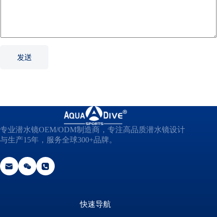
n
f
o
r
m
a
t
发送
i
o
n
*
专业潜水镜OEM/ODM制造商，专注高品质潜水镜设计
与生产15年，服务全球300+品牌。
快速导航