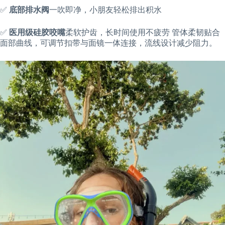
✅
底部排水阀
一吹即净，小朋友轻松排出积水
✅
医用级硅胶咬嘴
柔软护齿，长时间使用不疲劳 管体柔韧贴合
面部曲线，可调节扣带与面镜一体连接，流线设计减少阻力。