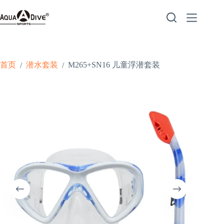
跳
至
内
容
首页
潜水套装
M265+SN16 儿童浮潜套装
/
/