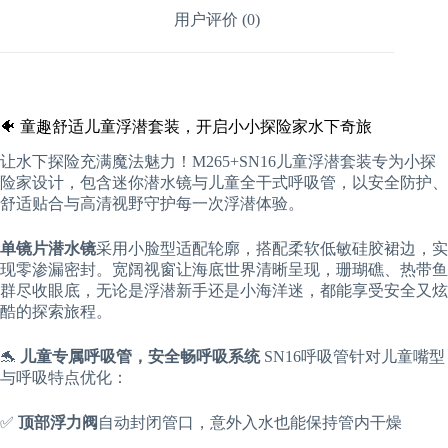
用户评价 (0)
🐠 童趣舒适儿童浮潜套装，开启小小探险家水下奇旅
让水下探险充满魔法魅力！M265+SN16儿童浮潜套装专为小探
险家设计，包含迷你潜水镜与儿童全干式呼吸管，以安全防护、
舒适贴合与高清视野守护每一次浮潜体验。
单镜片潜水镜
采用小脸型适配轮廓，搭配柔软低敏硅胶裙边，实
现零渗漏密封。宽阔视窗让海底世界清晰呈现，珊瑚礁、热带鱼
群尽收眼底，无论是浮潜新手还是小海洋迷，都能享受安全又炫
酷的探索旅程。
🐬
儿童专属呼吸管，安全畅呼吸系统
SN16呼吸管针对儿童嘴型
与呼吸特点优化：
✅
顶部浮力阀
自动封闭管口，意外入水也能保持管内干燥